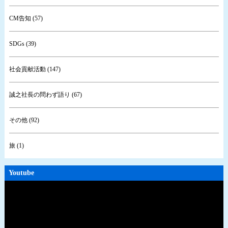
CM告知 (57)
SDGs (39)
社会貢献活動 (147)
誠之社長の問わず語り (67)
その他 (92)
旅 (1)
Youtube