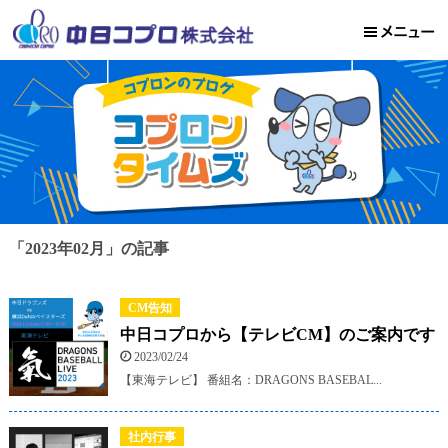
「2023年02月」の記事
CM告知
中日コプロから【テレビCM】のご案内です
2023/02/24
【東海テレビ】 番組名：DRAGONS BASEBAL...
社内行事