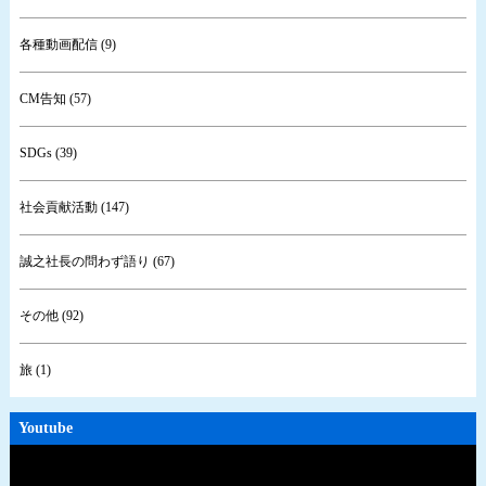
各種動画配信 (9)
CM告知 (57)
SDGs (39)
社会貢献活動 (147)
誠之社長の問わず語り (67)
その他 (92)
旅 (1)
Youtube