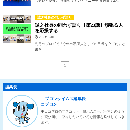
【テレビ愛知】 番組名：キン・ドニーチ 放送日：20...
誠之社長の問わず語り
誠之社長の問わず語り【第23話】頑張る人
を応援する
2023/02/01
先月のブログで『今年の私個人としての目標を立てた』と
書き...
1
編集長
コプロンタイムズ編集長
コプロン
中日コプロのマスコット。憧れのスーパーマンのよう
に飛び回り、取材したいろいろな情報を発信していき
ます。