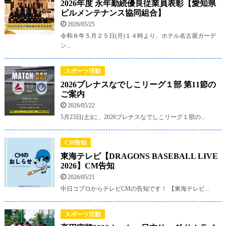
2026年度 永年勤続優良従業員表彰【愛知県
ビルメンテナンス協同組合】
2026/05/25
令和８年５月２５日(月)１４時より、ホテル名古屋ガーデ
ン...
スポーツ活動
2026プレナスなでしこリーグ１部 第11節の
ご案内
2026/05/22
5月23日(土)に、2026プレナスなでしこリーグ１部の...
CM告知
東海テレビ【DRAGONS BASEBALL LIVE
2026】CM告知
2026/05/21
中日コプロからテレビCMの告知です！ 【東海テレビ...
スポーツ活動