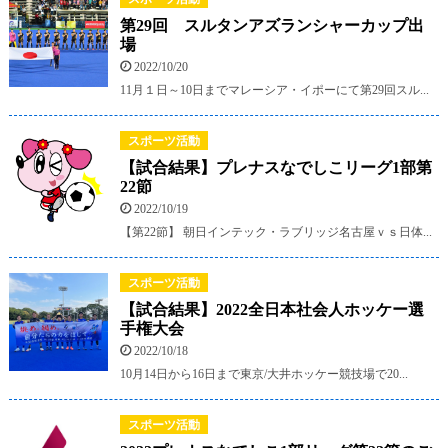
第29回 スルタンアズランシャーカップ出
場
2022/10/20
11月１日～10日までマレーシア・イポーにて第29回スル...
スポーツ活動
【試合結果】プレナスなでしこリーグ1部第
22節
2022/10/19
【第22節】 朝日インテック・ラブリッジ名古屋ｖｓ日体...
スポーツ活動
【試合結果】2022全日本社会人ホッケー選
手権大会
2022/10/18
10月14日から16日まで東京/大井ホッケー競技場で20...
スポーツ活動