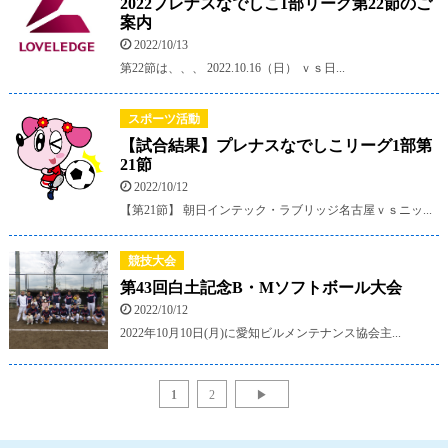
2022プレナスなでしこ1部リーグ第22節のご
案内
2022/10/13
第22節は、、、 2022.10.16（日） ｖｓ日...
スポーツ活動
【試合結果】プレナスなでしこリーグ1部第
21節
2022/10/12
【第21節】 朝日インテック・ラブリッジ名古屋ｖｓニッ...
競技大会
第43回白土記念B・Mソフトボール大会
2022/10/12
2022年10月10日(月)に愛知ビルメンテナンス協会主...
1
2
▶