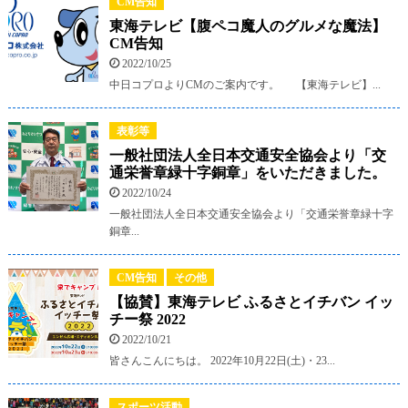
CM告知
東海テレビ【腹ペコ魔人のグルメな魔法】
CM告知
2022/10/25
中日コプロよりCMのご案内です。 【東海テレビ】...
表彰等
一般社団法人全日本交通安全協会より「交
通栄誉章緑十字銅章」をいただきました。
2022/10/24
一般社団法人全日本交通安全協会より「交通栄誉章緑十字
銅章...
CM告知
その他
【協賛】東海テレビ ふるさとイチバン イッ
チー祭 2022
2022/10/21
皆さんこんにちは。 2022年10月22日(土)・23...
スポーツ活動