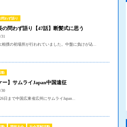
の問わず語り
長の問わず語り【47話】断髪式に思う
/31
大相撲の初場所が行われていました。中盤に負けが込...
活動
ー】サムライJapan中国遠征
/30
26日まで中国広東省広州にサムライJapan...
活動
競技大会
社会貢献活動