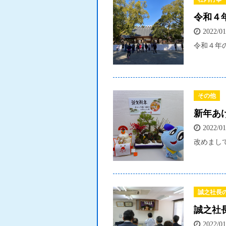
令和４
2022/01
令和４年の
その他
新年あ
2022/01
改めまして
誠之社長
誠之社
2022/01