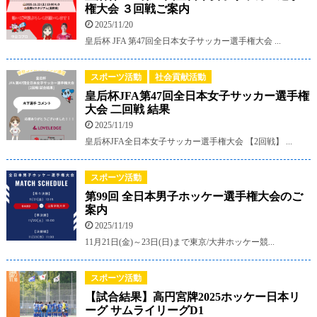
権大会 ３回戦ご案内
2025/11/20
皇后杯 JFA 第47回全日本女子サッカー選手権大会 ...
スポーツ活動
社会貢献活動
皇后杯JFA第47回全日本女子サッカー選手権
大会 二回戦 結果
2025/11/19
皇后杯JFA全日本女子サッカー選手権大会 【2回戦】 ...
スポーツ活動
第99回 全日本男子ホッケー選手権大会のご
案内
2025/11/19
11月21日(金)～23日(日)まで東京/大井ホッケー競...
スポーツ活動
【試合結果】高円宮牌2025ホッケー日本リ
ーグ サムライリーグD1