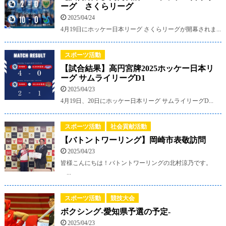
ーグ さくらリーグ
2025/04/24
4月19日にホッケー日本リーグ さくらリーグが開幕されま...
スポーツ活動
【試合結果】高円宮牌2025ホッケー日本リ
ーグ サムライリーグD1
2025/04/23
4月19日、20日にホッケー日本リーグ サムライリーグD...
スポーツ活動
社会貢献活動
【バトントワーリング】岡崎市表敬訪問
2025/04/23
皆様こんにちは！バトントワーリングの北村涼乃です。
...
スポーツ活動
競技大会
ボクシング-愛知県予選の予定-
2025/04/23