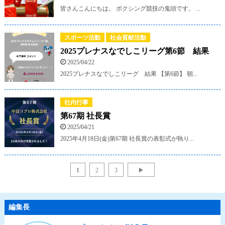
皆さんこんにちは。 ボクシング競技の鬼頭です。 ...
スポーツ活動
社会貢献活動
2025プレナスなでしこリーグ第6節 結果
2025/04/22
2025プレナスなでしこリーグ 結果 【第6節】 朝...
社内行事
第67期 社長賞
2025/04/21
2025年4月18日(金)第67期 社長賞の表彰式が執り...
1
2
3
▶
編集長