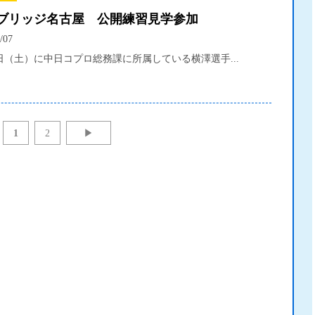
ラブリッジ名古屋 公開練習見学参加
/07
日（土）に中日コプロ総務課に所属している横澤選手...
1
2
▶