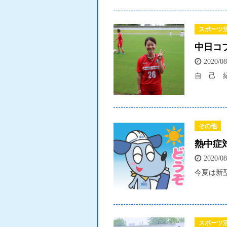
スポーツ
中日コ
2020/08
自 己 紹
その他
熱中症
2020/08
今夏は新
スポーツ