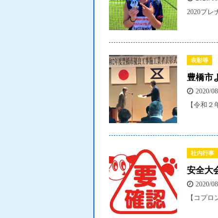
2020プ
表彰等
豊橋市
2020/08
【令和２年
社内行事
安全大
2020/08
【コプロン