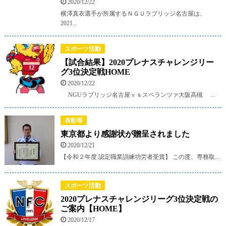
2020/12/22
横澤真衣選手が所属するＮＧＵラブリッジ名古屋は、
2021...
スポーツ活動
【試合結果】2020プレナスチャレンジリー
グ3位決定戦HOME
2020/12/22
NGUラブリッジ名古屋ｖｓスペランツァ大阪高槻 ...
表彰等
東京都より感謝状が贈呈されました
2020/12/21
【令和２年度 認定職業訓練功労者受賞】 この度、専務取...
スポーツ活動
2020プレナスチャレンジリーグ3位決定戦の
ご案内【HOME】
2020/12/17