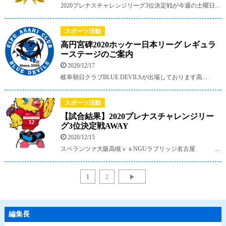
2020プレナスチャレンジリーグ3位決定戦が今週の土曜日...
スポーツ活動
高円宮碑2020ホッケー日本リーグ レギュラ
ーステージのご案内
2020/12/17
岐阜朝日クラブBLUE DEVILSが出場しております高...
スポーツ活動
【試合結果】2020プレナスチャレンジリー
グ3位決定戦AWAY
2020/12/15
スペランツァ大阪高槻ｖｓNGUラブリッジ名古屋 ...
1
2
▶
編集長