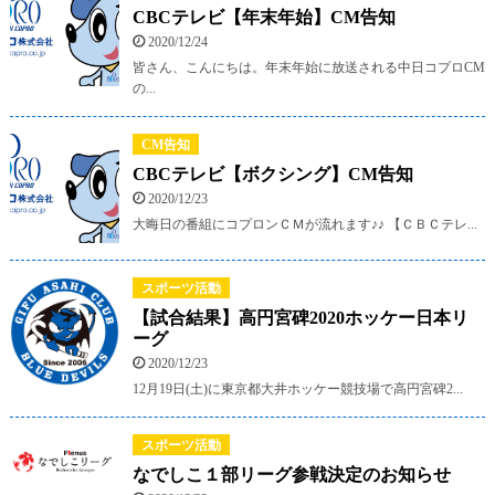
CBCテレビ【年末年始】CM告知
2020/12/24
皆さん、こんにちは。年末年始に放送される中日コプロCM
の...
CM告知
CBCテレビ【ボクシング】CM告知
2020/12/23
大晦日の番組にコプロンＣＭが流れます♪♪ 【ＣＢＣテレ...
スポーツ活動
【試合結果】高円宮碑2020ホッケー日本リ
ーグ
2020/12/23
12月19日(土)に東京都大井ホッケー競技場で高円宮碑2...
スポーツ活動
なでしこ１部リーグ参戦決定のお知らせ