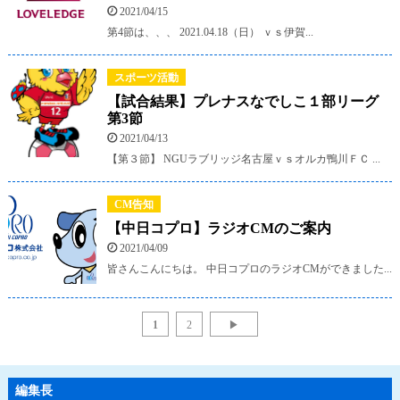
2021/04/15
第4節は、、、 2021.04.18（日） ｖｓ伊賀...
スポーツ活動
【試合結果】プレナスなでしこ１部リーグ
第3節
2021/04/13
【第３節】 NGUラブリッジ名古屋ｖｓオルカ鴨川ＦＣ ...
CM告知
【中日コプロ】ラジオCMのご案内
2021/04/09
皆さんこんにちは。 中日コプロのラジオCMができました...
1
2
▶
編集長