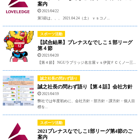
案内
2021/04/22
第5節は、、、 2021.04.24（土） ｖｓコノ...
スポーツ活動
【試合結果】プレナスなでしこ１部リーグ
第４節
2021/04/20
【第４節】 NGUラブリッジ名古屋ｖｓ伊賀ＦＣくノ一三...
誠之社長の問わず語り
誠之社長の問わず語り【第４話】会社方針
2021/04/19
弊社では年度初めに、会社方針・部方針・課方針・個人目
標を...
スポーツ活動
2021プレナスなでしこ1部リーグ第4節のご
案内