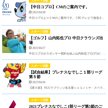
スポーツ活動
【中日コプロ】CMのご案内です。
2021/04/28
中日コプロよりＣＭのご案内です。 CBCテレビで放送さ...
スポーツ活動
【ゴルフ】山内拓也プロ 中日クラウンズ出
場
2021/04/27
中日コプロがスポンサー契約を結ぶ山内拓也プロ(37)が、...
スポーツ活動
【試合結果】プレナスなでしこ１部リーグ
第５節
2021/04/26
【第５節】 NGUラブリッジ名古屋ｖｓコノミヤ・スペラ...
スポーツ活動
2021プレナスなでしこ1部リーグ第5節のご