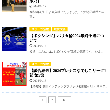
涼乃】
2024/04/17
令和6年4月1日より入社いたしました、北村涼乃選手の自
己...
スポーツ活動
競技大会
【ボクシング】パリ五輪2024最終予選につ
いて
2024/04/17
皆様、こんにちは！ボクシング競技の鬼頭です。 いよ...
スポーツ活動
【試合結果】2024プレナスなでしこリーグ1
部 第5節
2024/04/16
【第4節】朝日インテックラブリッジ名古屋vsASハリマア...
1
2
▶