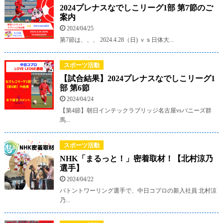
2024プレナスなでしこリーグ1部 第7節のご
案内
2024/04/25
第7節は、、、 2024.4.28（日) ｖｓ日体大...
スポーツ活動
【試合結果】2024プレナスなでしこリーグ1
部 第6節
2024/04/24
【第4節】朝日インテックラブリッジ名古屋vsバニーズ群
馬...
スポーツ活動
NHK「まるっと！」密着取材！【北村涼乃
選手】
2024/04/22
バトントワーリング選手で、中日コプロの新入社員 北村涼
乃...