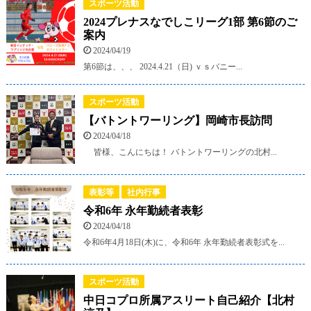
スポーツ活動
2024プレナスなでしこリーグ1部 第6節のご
案内
2024/04/19
第6節は、、、 2024.4.21（日) ｖｓバニー...
スポーツ活動
【バトントワーリング】岡崎市長訪問
2024/04/18
皆様、こんにちは！ バトントワーリングの北村...
表彰等
社内行事
令和6年 永年勤続者表彰
2024/04/18
令和6年4月18日(木)に、令和6年 永年勤続者表彰式を...
スポーツ活動
中日コプロ所属アスリート自己紹介【北村