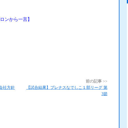
ロンから一言】
前の記事 >>
会社方針
【試合結果】プレナスなでしこ１部リーグ 第
3節