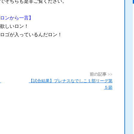
でそちらも是非ご覧ください。
ロンから一言】
欲しいロン！
ロゴが入っているんだロン！
前の記事 >>
。
【試合結果】プレナスなでしこ１部リーグ第
５節