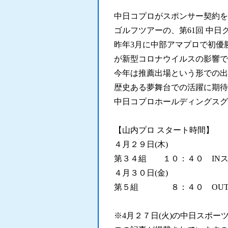
中日コプロがスポンサー契約を結
ゴルフツアーの、第61回 中
昨年3月に中部アマプロで初優
が新型コロナウイルスの影響で
今年は推薦出場という形での出
歴史ある夢舞台での活躍に期待
中日コプロホールディングスグ
【山内プロ スタート時間】
４月２９日(木)
第３４組 １０：４０ IN
４月３０日(金)
第５組 ８：４０ OUT
※4月２７日(火)の中日スポー