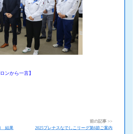
ロンから一言】
前の記事 >>
節 結果
2025プレナスなでしこリーグ第6節ご案内