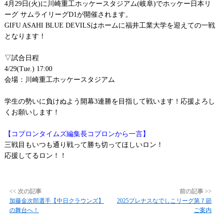
4月29日(火)に川崎重工ホッケースタジアム(岐阜)でホッケー日本リ
ーグ サムライリーグD1が開催されます。
GIFU ASAHI BLUE DEVILSはホームに福井工業大学を迎えての一戦
となります！
▽試合日程
4/29(Tue.) 17:00
会場：川崎重工ホッケースタジアム
学生の勢いに負けぬよう開幕3連勝を目指して戦います！応援よろし
くお願いします！
【コプロンタイムズ編集長コプロンから一言】
三戦目もいつも通り戦って勝ち切ってほしいロン！
応援してるロン！！
<< 次の記事
前の記事 >>
加藤金次郎選手【中日クラウンズ】
2025プレナスなでしこリーグ第７節
の舞台へ！
ご案内