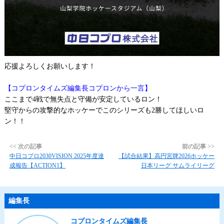
応援よろしくお願いします！
【コプロンタイムズ編集長コプロンから一言】
ここまで4戦で無失点と守備が安定しているロン！
堅守からの攻撃的なホッケーでこのシリーズも2勝してほしいロ
ン！！
<< 次の記事
前の記事 >>
中日コプロ2030VISION 2025年度達
【試合結果】高円宮牌2026ホッケー
成報告【ACTION1】
日本リーグ サムライリーグ
編集長
コプロンタイムズ編集長