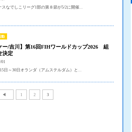
レナスなでしこリーグ1部の第８節が5/2に開催...
活動
ー/吉川】第16回FIHワールドカップ2026 組
せ決定
/01
8月15日～30日オランダ（アムステルダム）と...
◀
1
2
3