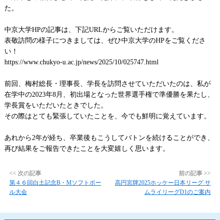
た。
中京大学
HP
の記事は、下記
URL
からご覧いただけます。
表敬訪問の様子につきましては、ぜひ中京大学の
HP
をご覧くださ
い！
https://www.chukyo-u.ac.jp/news/2025/10/025747.html
前回、梅村総長・理事長、学長を訪問させていただいたのは、私が
在学中の
2023
年
8
月、初出場となった世界選手権で準優勝を果たし、
学長賞をいただいたときでした。
その際はとても緊張していたことを、今でも鮮明に覚えています。
あれから
2
年が経ち、卒業後もこうしてバトンを続けることができ、
再び結果をご報告できたことを大変嬉しく思います。
<< 次の記事
前の記事 >>
第４６回白土記念B・Mソフトボー
高円宮牌2025ホッケー日本リーグ サ
ル大会
ムライリーグD1のご案内