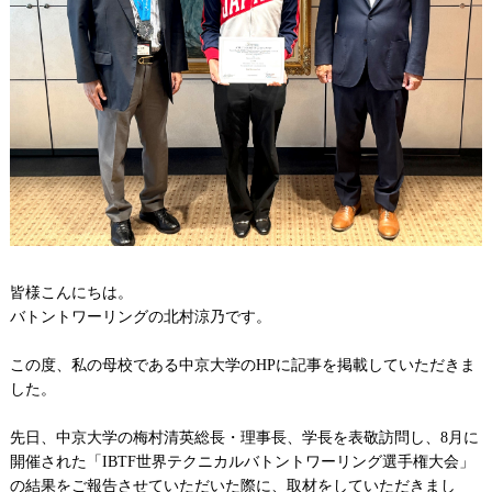
皆様こんにちは。
バトントワーリングの北村涼乃です。
この度、私の母校である中京大学の
HP
に記事を掲載していただきま
した。
先日、中京大学の梅村清英総長・理事長、学長を表敬訪問し、
8
月に
開催された「
IBTF
世界テクニカルバトントワーリング選手権大会」
の結果をご報告させていただいた際に、取材をしていただきまし