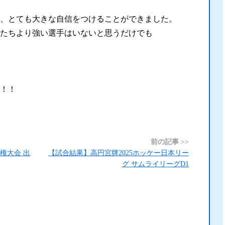
、とても大きな自信をつけることができました。
女たちより強い選手はいないと思うだけでも
！！
前の記事 >>
手権大会 出
【試合結果】高円宮牌2025ホッケー日本リー
グ サムライリーグD1