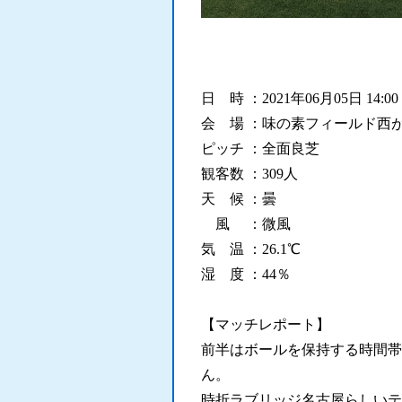
日 時 ：2021年06月05日 14:00
会 場 ：味の素フィールド西
ピッチ ：全面良芝
観客数 ：309人
天 候 ：曇
風 ：微風
気 温 ：26.1℃
湿 度 ：44％
【マッチレポート】
前半はボールを保持する時間帯
ん。
時折ラブリッジ名古屋らしいテ