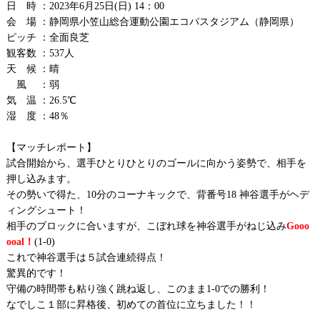
日 時 ：2023年6月25日(日) 14：00
会 場 ：静岡県小笠山総合運動公園エコパスタジアム（静岡県）
ピッチ ：全面良芝
観客数 ：537人
天 候 ：晴
風 ：弱
気 温 ：26.5℃
湿 度 ：48％
【マッチレポート】
試合開始から、選手ひとりひとりのゴールに向かう姿勢で、相手を
押し込みます。
その勢いで得た、10分のコーナキックで、背番号18 神谷選手がヘデ
ィングシュート！
相手のブロックに合いますが、こぼれ球を神谷選手がねじ込み
Gooo
ooal！
(1-0)
これで神谷選手は５試合連続得点！
驚異的です！
守備の時間帯も粘り強く跳ね返し、このまま1-0での勝利！
なでしこ１部に昇格後、初めての首位に立ちました！！