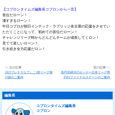
【コプロンタイムズ編集長コプロンから一言】
首位だローン！
凄すぎるローン！
中日コプロが朝日インテック・ラブリッジ名古屋の応援をさせてい
ただくことになって、初めての首位だローン！
チャレンジリーグ時からどんどんチームが成長してくロン！
見てて楽しいローン！
引き続き全力応援だロン！
<< 次の記事
前の記事 >>
2023プレナスなでしこ1部リーグ第
高円宮碑2023ホッケー日本リーグ男
15節のご案内
子H1ファイナルステージのご案内
編集長
コプロンタイムズ編集長
コプロン