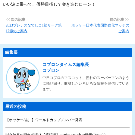
いい波に乗って、優勝目指して突き進むローン！
<< 次の記事
前の記事 >>
2023プレナスなでしこ1部リーグ第
ホッケー日本代表国際強化マッチの
17節のご案内
ご案内
編集長
コプロンタイムズ編集長
コプロン
中日コプロのマスコット。憧れのスーパーマンのよう
に飛び回り、取材したいろいろな情報を発信していき
ます。
最近の投稿
【ホッケー/吉川】ワールドカップメンバー発表
誠之社長の問わず語り【第67話】スポーツの力の活用(その２)