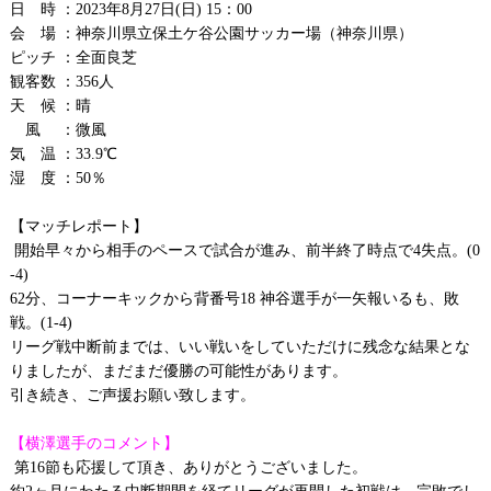
日 時 ：2023年8月27日(日) 15：00
会 場 ：神奈川県立保土ケ谷公園サッカー場（神奈川県）
ピッチ ：全面良芝
観客数 ：356人
天 候 ：晴
風 ：微風
気 温 ：33.9℃
湿 度 ：50％
【マッチレポート】
開始早々から相手のペースで試合が進み、前半終了時点で4失点。(0
-4)
62分、コーナーキックから背番号18 神谷選手が一矢報いるも、敗
戦。(1-4)
リーグ戦中断前までは、いい戦いをしていただけに残念な結果とな
りましたが、まだまだ優勝の可能性があります。
引き続き、ご声援お願い致します。
【横澤選手のコメント】
第16節も応援して頂き、ありがとうございました。