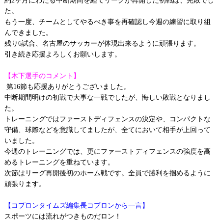
約2ヶ月にわたる中断期間を経てリーグが再開した初戦は、完敗でし
た。
もう一度、チームとしてやるべき事を再確認し今週の練習に取り組
んできました。
残り6試合、名古屋のサッカーが体現出来るように頑張ります。
引き続き応援よろしくお願いします。
【木下選手のコメント】
第16節も応援ありがとうございました。
中断期間明けの初戦で大事な一戦でしたが、悔しい敗戦となりまし
た。
トレーニングではファーストディフェンスの決定や、コンパクトな
守備、球際などを意識してましたが、全てにおいて相手が上回って
いました。
今週のトレーニングでは、更にファーストディフェンスの強度を高
めるトレーニングを重ねています。
次節はリーグ再開後初のホーム戦です。全員で勝利を掴めるように
頑張ります。
【コプロンタイムズ編集長コプロンから一言】
スポーツには流れがつきものだロン！