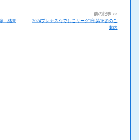
前の記事 >>
6節 結果
2024プレナスなでしこリーグ1部第16節のご
案内