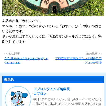
刈谷市の花「カキツバタ」
マンホール蓋の下の方に書かれている「おすい」は「汚水」の蓋と
いう意味です。
臭いが漏れ出てこないように、汚水のマンホール蓋に穴はなく、密
閉されています。
<< 次の記事
前の記事 >>
2023 Hero Asia Champions Trophy in
大相撲名古屋場所 チケット封筒にコ
Chennai/India
プロンが登場
編集長
コプロンタイムズ編集長
コプロン
中日コプロのマスコット。憧れのスーパーマンのよう
に飛び回り、取材したいろいろな情報を発信していき