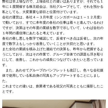
弊社は非上場なので、上場会社との違いはありますが、それでも１
年に１度開催する株主総会は、当社グループそして、それを預かる
私としても、大変重要な節目と位置付けています。
会社の運営は、各社４～３月年度（シンガポールは１～１２月度）
で動いており、すでに本年度の各社の仕事は着々と進んでいるわけ
ですが、決算はその年度の業績を数字で示していて、いわば会社の
１年間の通信簿にあたると考えています。
各社の善し悪しを数字で確認して、反省すべき点は反省し、次の年
度で数字上もしっかり改善していくことが大切だと思います。
また全社の業績を積み上げた連結での決算も、昨年から把握するよ
うにしており、次はその作業で、グループ全体での課題も浮き彫り
にして、改善し、これからの成長につなげていきたいと思っていま
す。
また、あわせてグループのパンフレットも改訂し、色々な会社媒
体で使用している私自身の写真もアップデートすることにしまし
た。
これまでとの違いは、創業者である祖父の写真とともに撮影したこ
とです。