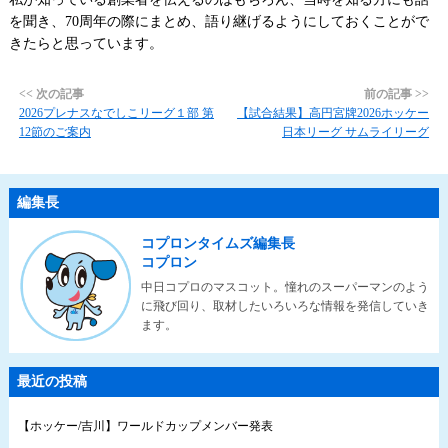
を聞き、
70
周年の際にまとめ、語り継げるようにしておくことがで
きたらと思っています。
<< 次の記事
前の記事 >>
2026プレナスなでしこリーグ１部 第
【試合結果】高円宮牌2026ホッケー
12節のご案内
日本リーグ サムライリーグ
編集長
コプロンタイムズ編集長
コプロン
中日コプロのマスコット。憧れのスーパーマンのよう
に飛び回り、取材したいろいろな情報を発信していき
ます。
最近の投稿
【ホッケー/吉川】ワールドカップメンバー発表