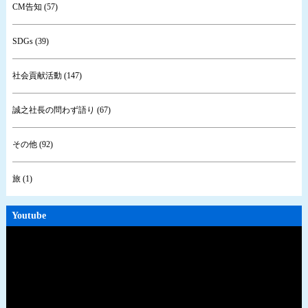
CM告知 (57)
SDGs (39)
社会貢献活動 (147)
誠之社長の問わず語り (67)
その他 (92)
旅 (1)
Youtube