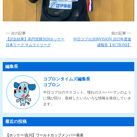
<< 次の記事
前の記事 >>
【試合結果】高円宮牌2026ホッケー
中日コプロ2030VISION 2025年度達
日本リーグ サムライリーグ
成報告【ACTION8】
編集長
コプロンタイムズ編集長
コプロン
中日コプロのマスコット。憧れのスーパーマンのよう
に飛び回り、取材したいろいろな情報を発信していき
ます。
最近の投稿
【ホッケー/吉川】ワールドカップメンバー発表