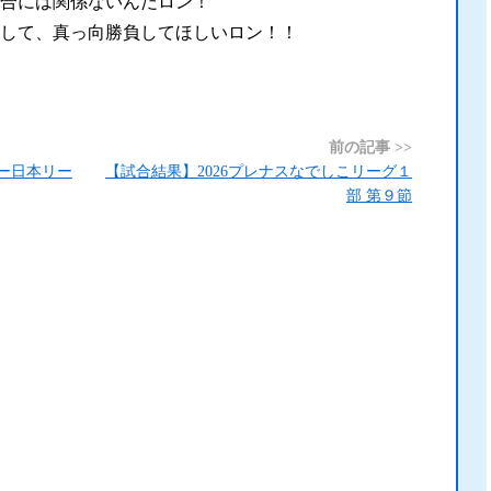
合には関係ないんだロン！
して、真っ向勝負してほしいロン！！
前の記事 >>
ケー日本リー
【試合結果】2026プレナスなでしこリーグ１
部 第９節