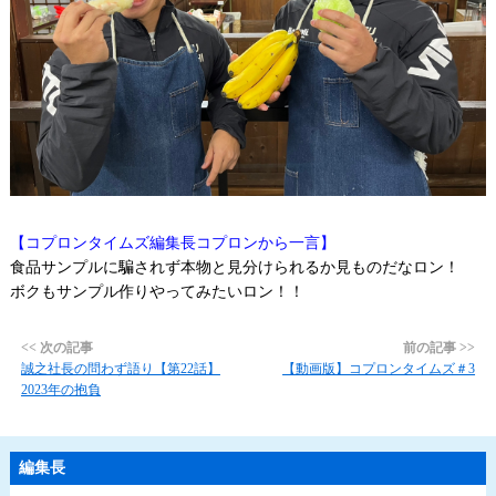
【コプロンタイムズ編集長コプロンから一言】
食品サンプルに騙されず本物と見分けられるか見ものだなロン！
ボクもサンプル作りやってみたいロン！！
<< 次の記事
前の記事 >>
誠之社長の問わず語り【第22話】
【動画版】コプロンタイムズ＃3
2023年の抱負
編集長