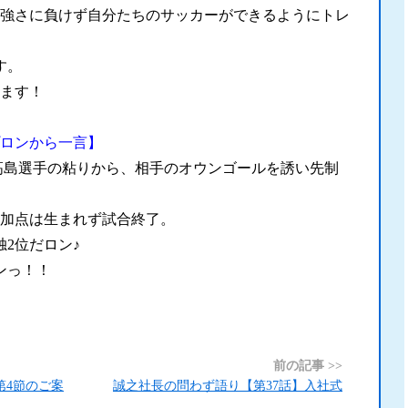
強さに負けず自分たちのサッカーができるようにトレ
す。
ます！
ロンから一言】
0高島選手の粘りから、相手のオウンゴールを誘い先制
加点は生まれず試合終了。
2位だロン♪
ンっ！！
前の記事 >>
第4節のご案
誠之社長の問わず語り【第37話】入社式