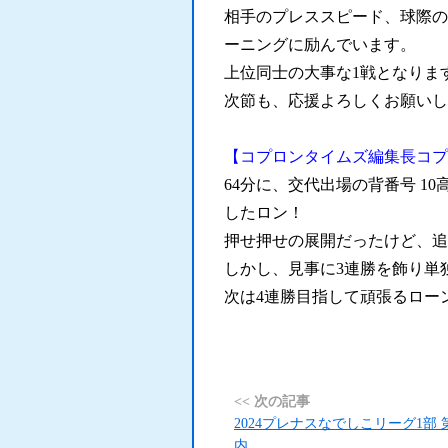
相手のプレススピード、球際の
ーニングに励んでいます。
上位同士の大事な1戦となりま
次節も、応援よろしくお願いし
【コプロンタイムズ編集長コプ
64分に、交代出場の背番号 1
したロン！
押せ押せの展開だったけど、追
しかし、見事に3連勝を飾り単独
次は4連勝目指して頑張るロー
<< 次の記事
2024プレナスなでしこリーグ1部 
内