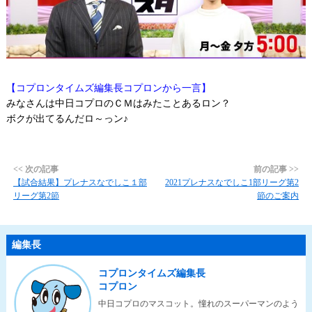
【コプロンタイムズ編集長コプロンから一言】
みなさんは中日コプロのＣＭはみたことあるロン？
ボクが出てるんだロ～っン♪
<< 次の記事
前の記事 >>
【試合結果】プレナスなでしこ１部
2021プレナスなでしこ1部リーグ第2
リーグ第2節
節のご案内
編集長
コプロンタイムズ編集長
コプロン
中日コプロのマスコット。憧れのスーパーマンのよう