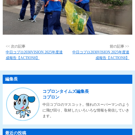
<< 次の記事
前の記事 >>
中日コプロ2030VISION 2025年度達
中日コプロ2030VISION 2025年度達
成報告【ACTION8】
成報告【ACTION8】
編集長
コプロンタイムズ編集長
コプロン
中日コプロのマスコット。憧れのスーパーマンのよう
に飛び回り、取材したいろいろな情報を発信していき
ます。
最近の投稿