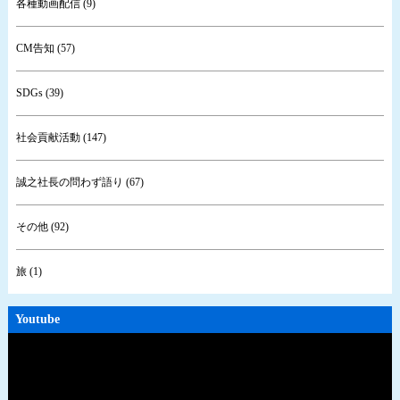
各種動画配信 (9)
CM告知 (57)
SDGs (39)
社会貢献活動 (147)
誠之社長の問わず語り (67)
その他 (92)
旅 (1)
Youtube