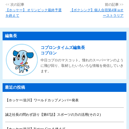
<< 次の記事
前の記事 >>
【ホッケー】 オリンピック最終予選
【ボクシング】個人合宿第4弾 inオ
を終えて
ーストラリア
編集長
コプロンタイムズ編集長
コプロン
中日コプロのマスコット。憧れのスーパーマンのよう
に飛び回り、取材したいろいろな情報を発信していき
ます。
最近の投稿
【ホッケー/吉川】ワールドカップメンバー発表
誠之社長の問わず語り【第67話】スポーツの力の活用(その２)