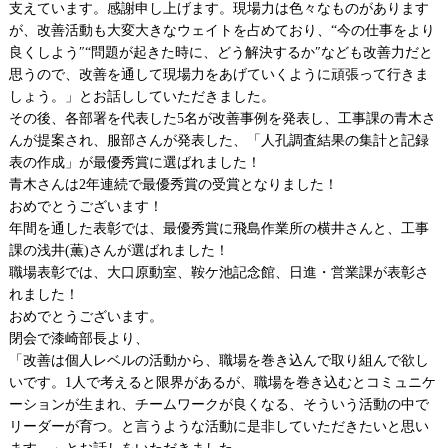
支えています。感謝申し上げます。現場力は色々なものがあります
が、改善活動も大変大きなウェイトを占めており、“今の仕事をより
良くしよう″“問題が起きた時に、どう解決するか″なども改善力だと
思うので、改善を通して現場力をあげていくように頑張って行きま
しょう。」とお話ししていただきました。
その後、各部署を代表した5名が改善事例を発表し、工事課の青木さ
んが提案され、服部さんが発表した、「人孔調査結果の集計と記録
表の作成」が最優秀賞に選ばれました！
青木さんは2年連続で最優秀賞の受賞となりました！
おめでとうございます！
年間を通した表彰では、最優秀賞に飛島作業所の横井さんと、工事
課の浅井(薫)さんが選ばれました！
職場表彰では、大口原動室、鞍ケ池記念館、日進・営業課が表彰さ
れました！
おめでとうございます。
閉会で漆崎部長より、
「改善は個人レベルの活動から、職場を巻き込んで取り組んで欲し
いです。1人で考えると限界があるが、職場を巻き込むとコミュニケ
ーションが生まれ、チームワークが良くなる、そういう活動の中で
リーダーが育つ。と言うような活動に是非していただきたいと思い