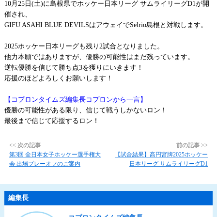
10月25日(土)に島根県でホッケー日本リーグ サムライリーグD1が開
催され、
GIFU ASAHI BLUE DEVILSはアウェイでSelrio島根と対戦します。
2025ホッケー日本リーグも残り2試合となりました。
他力本願ではありますが、優勝の可能性はまだ残っています。
逆転優勝を信じて勝ち点3を獲りにいきます！
応援のほどよろしくお願いします！
【コプロンタイムズ編集長コプロンから一言】
優勝の可能性がある限り、信じて戦うしかないロン！
最後まで信じて応援するロン！
<< 次の記事
前の記事 >>
第3回 全日本女子ホッケー選手権大
【試合結果】高円宮牌2025ホッケー
会 出場プレーオフのご案内
日本リーグ サムライリーグD1
編集長