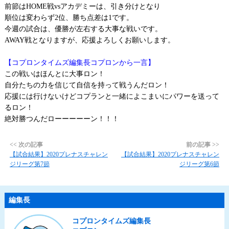
前節はHOME戦vsアカデミーは、引き分けとなり
順位は変わらず2位、勝ち点差は1です。
今週の試合は、優勝が左右する大事な戦いです。
AWAY戦となりますが、応援よろしくお願いします。
【コプロンタイムズ編集長コプロンから一言】
この戦いはほんとに大事ロン！
自分たちの力を信じて自信を持って戦うんだロン！
応援には行けないけどコプランと一緒によこまいにパワーを送って
るロン！
絶対勝つんだローーーーーン！！！
<< 次の記事
前の記事 >>
【試合結果】2020プレナスチャレン
【試合結果】2020プレナスチャレン
ジリーグ第7節
ジリーグ第6節
編集長
コプロンタイムズ編集長