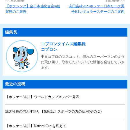
<< 次の記事
前の記事 >>
【ボクシング】全日本強化合宿in佐
高円宮碑2023ホッケー日本リーグ男
賀県のご報告
子H1レギュラーステージのご案内
編集長
コプロンタイムズ編集長
コプロン
中日コプロのマスコット。憧れのスーパーマンのよう
に飛び回り、取材したいろいろな情報を発信していき
ます。
最近の投稿
【ホッケー/吉川】ワールドカップメンバー発表
誠之社長の問わず語り【第67話】スポーツの力の活用(その２)
【ホッケー/吉川】Nations Cup を終えて