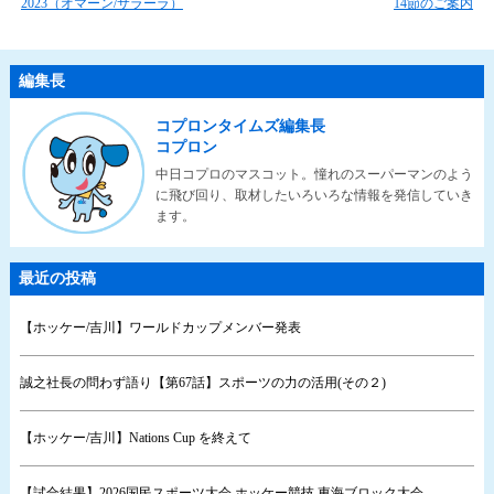
2023（オマーン/サラーラ）
14節のご案内
編集長
コプロンタイムズ編集長
コプロン
中日コプロのマスコット。憧れのスーパーマンのよう
に飛び回り、取材したいろいろな情報を発信していき
ます。
最近の投稿
【ホッケー/吉川】ワールドカップメンバー発表
誠之社長の問わず語り【第67話】スポーツの力の活用(その２)
【ホッケー/吉川】Nations Cup を終えて
【試合結果】2026国民スポーツ大会 ホッケー競技 東海ブロック大会