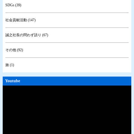
SDGs (39)
社会貢献活動 (147)
誠之社長の問わず語り (67)
その他 (92)
旅 (1)
Youtube