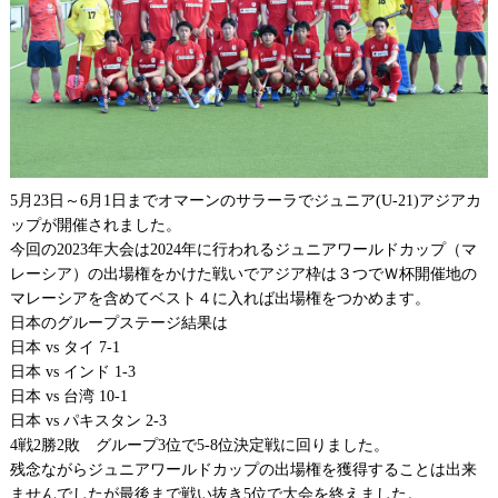
5月23日～6月1日までオマーンのサラーラでジュニア(U-21)アジアカ
ップが開催されました。
今回の2023年大会は2024年に行われるジュニアワールドカップ（マ
レーシア）の出場権をかけた戦いでアジア枠は３つでＷ杯開催地の
マレーシアを含めてベスト４に入れば出場権をつかめます。
日本のグループステージ結果は
日本 vs タイ 7-1
日本 vs インド 1-3
日本 vs 台湾 10-1
日本 vs パキスタン 2-3
4戦2勝2敗 グループ3位で5-8位決定戦に回りました。
残念ながらジュニアワールドカップの出場権を獲得することは出来
ませんでしたが最後まで戦い抜き5位で大会を終えました。