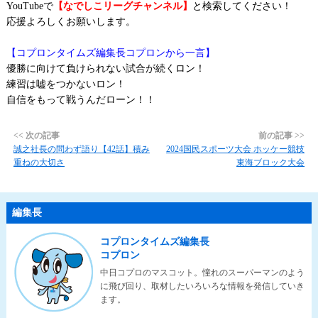
YouTubeで
【なでしこリーグチャンネル】
と検索してください！
応援よろしくお願いします。
【コプロンタイムズ編集長コプロンから一言】
優勝に向けて負けられない試合が続くロン！
練習は嘘をつかないロン！
自信をもって戦うんだローン！！
<< 次の記事
前の記事 >>
誠之社長の問わず語り【42話】積み
2024国民スポーツ大会 ホッケー競技
重ねの大切さ
東海ブロック大会
編集長
コプロンタイムズ編集長
コプロン
中日コプロのマスコット。憧れのスーパーマンのよう
に飛び回り、取材したいろいろな情報を発信していき
ます。