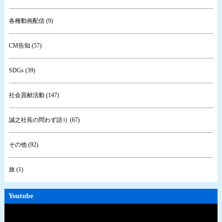
各種動画配信 (9)
CM告知 (57)
SDGs (39)
社会貢献活動 (147)
誠之社長の問わず語り (67)
その他 (92)
旅 (1)
Youtube