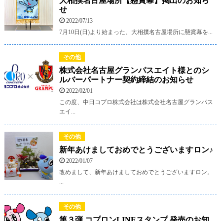
大相撲名古屋場所【懸賞幕】掲出のお知ら
せ
2022/07/13
7月10日(日)より始まった、大相撲名古屋場所に懸賞幕を...
その他
株式会社名古屋グランパスエイト様とのシ
ルバーパートナー契約締結のお知らせ
2022/02/01
この度、中日コプロ株式会社は株式会社名古屋グランパス
エイ...
その他
新年あけましておめでとうございますロン♪
2022/01/07
改めまして、新年あけましておめでとうございますロン。
...
その他
第３弾 コプロンLINEスタンプ 発売のお知