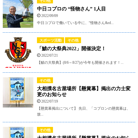
その他
中日コプロの “怪物さん” 1人目
2022/09/09
中日コプロで働いている中に、“怪物さん&rd...
スポーツ活動
その他
「鯱の大祭典2022」開催決定！
2022/07/21
【鯱の大祭典】(8/6～8/27)が今年も開催されます！...
その他
大相撲名古屋場所【懸賞幕】掲出の力士変
更のお知らせ
2022/07/19
【懸賞幕掲出について】 先日、「コプロンの懸賞幕は、
放...
その他