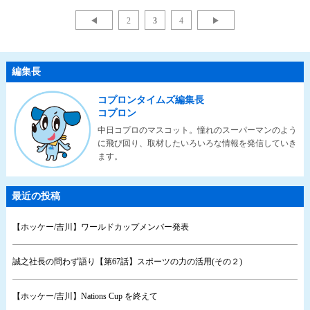
◀
2
3
4
▶
編集長
コプロンタイムズ編集長
コプロン
中日コプロのマスコット。憧れのスーパーマンのよう
に飛び回り、取材したいろいろな情報を発信していき
ます。
最近の投稿
【ホッケー/吉川】ワールドカップメンバー発表
誠之社長の問わず語り【第67話】スポーツの力の活用(その２)
【ホッケー/吉川】Nations Cup を終えて