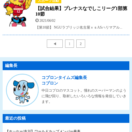
スポーツ活動
【試合結果】プレナスなでしこリーグ1部第
10節
2021/06/02
【第10節】 NGUラブリッジ名古屋ｖｓASハリマアル...
◀
1
2
編集長
コプロンタイムズ編集長
コプロン
中日コプロのマスコット。憧れのスーパーマンのよう
に飛び回り、取材したいろいろな情報を発信していき
ます。
最近の投稿
【ホッケー/吉川】ワールドカップメンバー発表