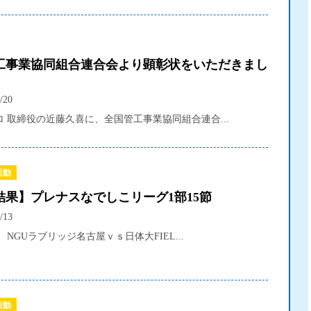
工事業協同組合連合会より顕彰状をいただきまし
/20
 取締役の近藤久喜に、全国管工事業協同組合連合...
活動
結果】プレナスなでしこリーグ1部15節
/13
】 NGUラブリッジ名古屋ｖｓ日体大FIEL...
活動