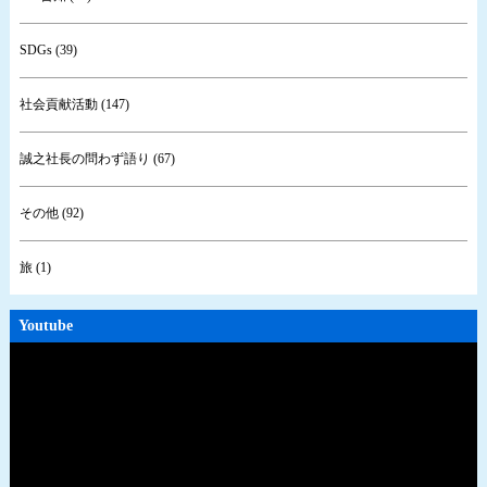
SDGs (39)
社会貢献活動 (147)
誠之社長の問わず語り (67)
その他 (92)
旅 (1)
Youtube