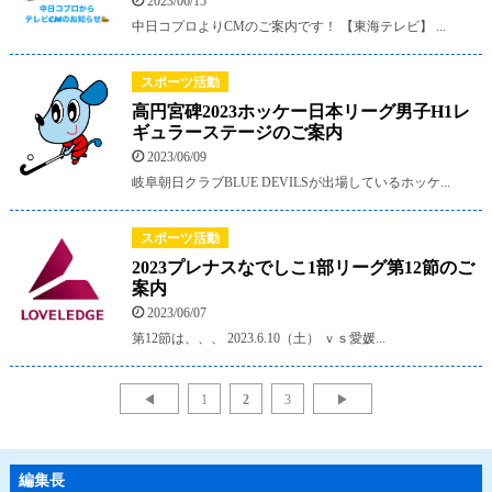
2023/06/15
中日コプロよりCMのご案内です！ 【東海テレビ】 ...
スポーツ活動
高円宮碑2023ホッケー日本リーグ男子H1レ
ギュラーステージのご案内
2023/06/09
岐阜朝日クラブBLUE DEVILSが出場しているホッケ...
スポーツ活動
2023プレナスなでしこ1部リーグ第12節のご
案内
2023/06/07
第12節は、、、 2023.6.10（土） ｖｓ愛媛...
◀
1
2
3
▶
編集長