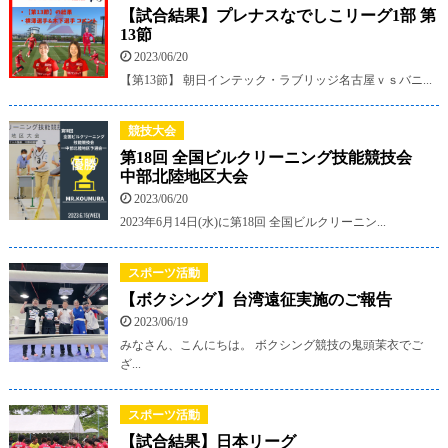
【試合結果】プレナスなでしこリーグ1部 第
13節
2023/06/20
【第13節】 朝日インテック・ラブリッジ名古屋ｖｓバニ...
競技大会
第18回 全国ビルクリーニング技能競技会
中部北陸地区大会
2023/06/20
2023年6月14日(水)に第18回 全国ビルクリーニン...
スポーツ活動
【ボクシング】台湾遠征実施のご報告
2023/06/19
みなさん、こんにちは。 ボクシング競技の鬼頭茉衣でご
ざ...
スポーツ活動
【試合結果】日本リーグ