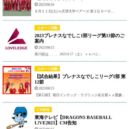
2023/06/16
６月１１日(土) vs天理大学ベアーズ 第１Q ０ー０...
スポーツ活動
2023プレナスなでしこ1部リーグ第13節のご
案内
2023/06/15
第13節は、、、 2023.6.17（土） ｖｓバニ...
スポーツ活動
【試合結果】プレナスなでしこリーグ1部 第
12節
2023/06/15
【第12節】 朝日インテック・ラブリッジ名古屋ｖｓ愛媛...
CM告知
東海テレビ【DRAGONS BASEBALL
L!VE2023】CM告知