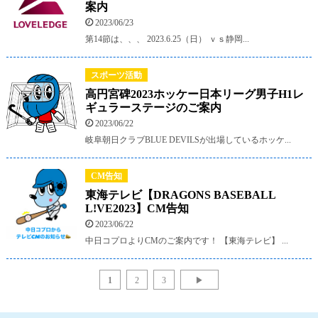
案内
2023/06/23
第14節は、、、 2023.6.25（日） ｖｓ静岡...
スポーツ活動
高円宮碑2023ホッケー日本リーグ男子H1レ
ギュラーステージのご案内
2023/06/22
岐阜朝日クラブBLUE DEVILSが出場しているホッケ...
CM告知
東海テレビ【DRAGONS BASEBALL
L!VE2023】CM告知
2023/06/22
中日コプロよりCMのご案内です！ 【東海テレビ】 ...
1
2
3
▶