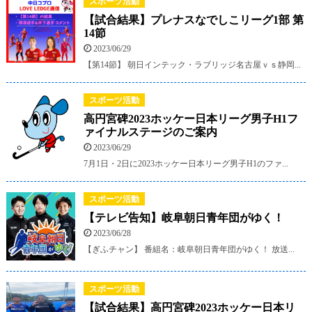
スポーツ活動
【試合結果】プレナスなでしこリーグ1部 第
14節
2023/06/29
【第14節】 朝日インテック・ラブリッジ名古屋ｖｓ静岡...
スポーツ活動
高円宮碑2023ホッケー日本リーグ男子H1フ
ァイナルステージのご案内
2023/06/29
7月1日・2日に2023ホッケー日本リーグ男子H1のファ...
スポーツ活動
【テレビ告知】岐阜朝日青年団がゆく！
2023/06/28
【ぎふチャン】 番組名：岐阜朝日青年団がゆく！ 放送...
スポーツ活動
【試合結果】高円宮碑2023ホッケー日本リ