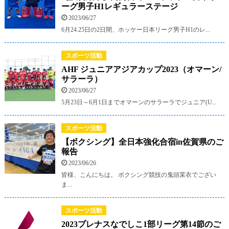
ーグ男子H1レギュラーステージ
2023/06/27
6月24.25日の2日間、ホッケー日本リーグ男子H1のレ...
スポーツ活動
AHF ジュニアアジアカップ2023（オマーン/
サラーラ）
2023/06/27
5月23日～6月1日までオマーンのサラーラでジュニア(U...
スポーツ活動
【ボクシング】全日本強化合宿in佐賀県のご
報告
2023/06/26
皆様、こんにちは。 ボクシング競技の鬼頭茉衣でござい
ま...
スポーツ活動
2023プレナスなでしこ1部リーグ第14節のご